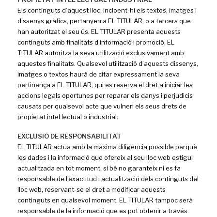
Els continguts d’aquest lloc, incloent-hi els textos, imatges i
dissenys gràfics, pertanyen a EL TITULAR, o a tercers que
han autoritzat el seu ús. EL TITULAR presenta aquests
continguts amb finalitats d’informació i promoció. EL
TITULAR autoritza la seva utilització exclusivament amb
aquestes finalitats. Qualsevol utilització d’aquests dissenys,
imatges o textos haurà de citar expressament la seva
pertinença a EL TITULAR, qui es reserva el dret a iniciar les
accions legals oportunes per reparar els danys i perjudicis
causats per qualsevol acte que vulneri els seus drets de
propietat intel·lectual o industrial.
EXCLUSIÓ DE RESPONSABILITAT
EL TITULAR actua amb la màxima diligència possible perquè
les dades i la informació que ofereix al seu lloc web estigui
actualitzada en tot moment, si bé no garanteix ni es fa
responsable de l’exactitud i actualització dels continguts del
lloc web, reservant-se el dret a modificar aquests
continguts en qualsevol moment. EL TITULAR tampoc serà
responsable de la informació que es pot obtenir a través