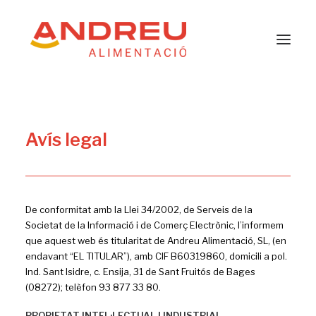
Pizzes
Avís legal
Productes Halal
Andreu Alimentació
Contacte
Català
De conformitat amb la Llei 34/2002, de Serveis de la
Societat de la Informació i de Comerç Electrònic, l’informem
que aquest web és titularitat de Andreu Alimentació, SL, (en
endavant “EL TITULAR”), amb CIF B60319860, domicili a pol.
Ind. Sant Isidre, c. Ensija, 31 de Sant Fruitós de Bages
(08272); telèfon 93 877 33 80.
PROPIETAT INTEL·LECTUAL I INDUSTRIAL